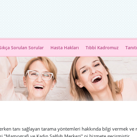
Sıkça Sorulan Sorular
Hasta Hakları
Tıbbi Kadromuz
Tanıt
rken tanı sağlayan tarama yöntemleri hakkında bilgi vermek ve ri
i "Mamografi ve Kadın Sağlığı Merkezi"
ni hizmete geçirmiştir.